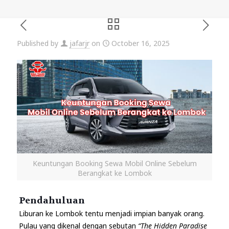
Published by
jafarjr
on
October 16, 2025
Keuntungan Booking Sewa Mobil Online Sebelum
Berangkat ke Lombok
Pendahuluan
Liburan ke Lombok tentu menjadi impian banyak orang.
Pulau yang dikenal dengan sebutan
“The Hidden Paradise