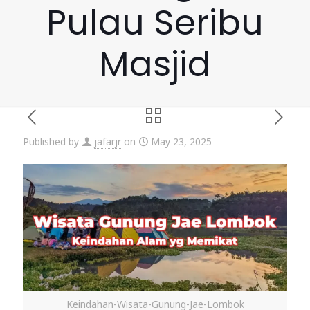
Pulau Seribu
Masjid
Published by
jafarjr
on
May 23, 2025
Keindahan-Wisata-Gunung-Jae-Lombok