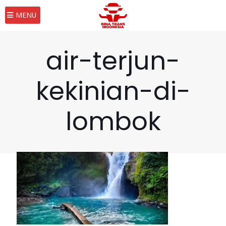
MENU
air-terjun-
kekinian-di-
lombok