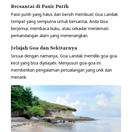
Bersantai di Pasir Putih
Pasir putih yang halus dan bersih membuat Goa Landak
tempat yang sempurna untuk bersantai. Anda bisa
berjemur, membaca buku, atau sekadar menikmati
pemandangan alam yang menenangkan.
Jelajah Goa dan Sekitarnya
Sesuai dengan namanya, Goa Landak memiliki goa-goa
kecil yang bisa dijelajahi. Menyusuri goa-goa ini
memberikan pengalaman petualangan yang unik dan
menarik.