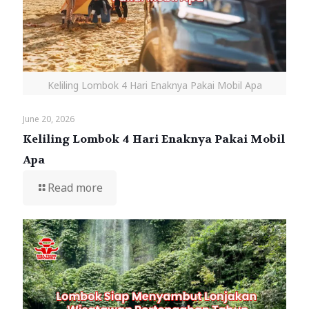
Keliling Lombok 4 Hari Enaknya Pakai Mobil Apa
June 20, 2026
Keliling Lombok 4 Hari Enaknya Pakai Mobil
Apa
Read more