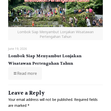
Lombok Siap Menyambut Lonjakan Wisatawan
Pertengahan Tahun
June 19, 2026
Lombok Siap Menyambut Lonjakan
Wisatawan Pertengahan Tahun
Read more
Leave a Reply
Your email address will not be published.
Required fields
are marked
*