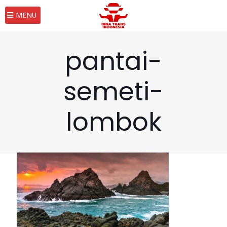
MENU
pantai-
semeti-
lombok