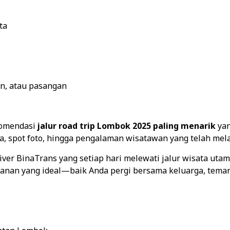
ta
an, atau pasangan
komendasi
jalur road trip Lombok 2025 paling menarik
yan
ma, spot foto, hingga pengalaman wisatawan yang telah me
iver BinaTrans yang setiap hari melewati jalur wisata uta
nan yang ideal—baik Anda pergi bersama keluarga, teman