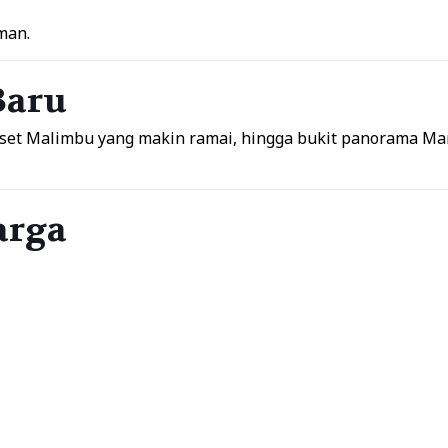
man.
Baru
sunset Malimbu yang makin ramai, hingga bukit panorama M
arga