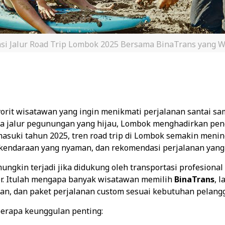
i Jalur Road Trip Lombok 2025 Bersama BinaTrans yang W
favorit wisatawan yang ingin menikmati perjalanan santa
gga jalur pegunungan yang hijau, Lombok menghadirkan 
asuki tahun 2025, tren road trip di Lombok semakin meni
, kendaraan yang nyaman, dan rekomendasi perjalanan yang 
gkin terjadi jika didukung oleh transportasi profesional 
ler. Itulah mengapa banyak wisatawan memilih
BinaTrans
, 
n, dan paket perjalanan custom sesuai kebutuhan pelang
erapa keunggulan penting: