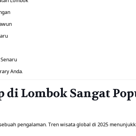
latan Lombok
ingan
Mawun
waru
– Senaru
rary Anda.
 di Lombok Sangat Pop
api sebuah pengalaman. Tren wisata global di 2025 menunj