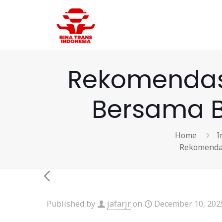
Rekomendasi
Bersama B
Home
I
Rekomendas
Published by
jafarjr
on
December 10, 202