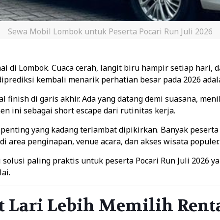
Sewa Mobil Lombok untuk Peserta Pocari Run Juli 2026
mai di Lombok. Cuaca cerah, langit biru hampir setiap hari, 
 diprediksi kembali menarik perhatian besar pada 2026 ada
l finish di garis akhir. Ada yang datang demi suasana, men
 ini sebagai short escape dari rutinitas kerja.
al penting yang kadang terlambat dipikirkan. Banyak pesert
di area penginapan, venue acara, dan akses wisata populer.
olusi paling praktis untuk peserta Pocari Run Juli 2026 ya
ai.
t Lari Lebih Memilih Rent