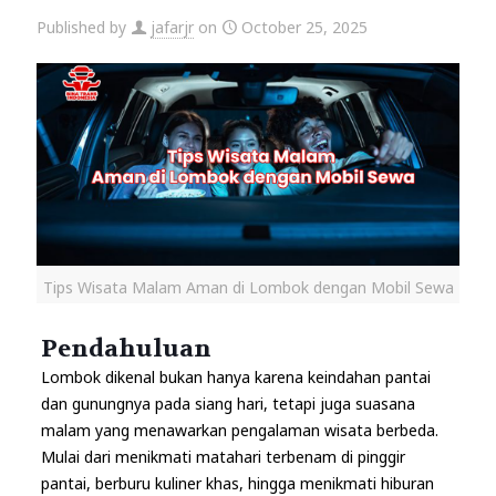
Published by
jafarjr
on
October 25, 2025
Tips Wisata Malam Aman di Lombok dengan Mobil Sewa
Pendahuluan
Lombok dikenal bukan hanya karena keindahan pantai
dan gunungnya pada siang hari, tetapi juga suasana
malam yang menawarkan pengalaman wisata berbeda.
Mulai dari menikmati matahari terbenam di pinggir
pantai, berburu kuliner khas, hingga menikmati hiburan