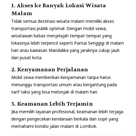
1. Akses ke Banyak Lokasi Wisata
Malam
Tidak semua destinasi wisata malam memiliki akses
transportasi publik optimal. Dengan mobil sewa,
wisatawan bebas menjelajah tempat-tempat yang
lokasinya lebih terpencil seperti Pantai Senggigi di malam
hari atau kawasan Mandalika yang jaraknya cukup jauh
dari pusat kota.
2. Kenyamanan Perjalanan
Mobil sewa memberikan kenyamanan tanpa harus
menunggu transportasi umum atau bergantung pada
tarif taksi yang bisa melonjak di malam hari.
3. Keamanan Lebih Terjamin
Jika memilih layanan profesional, keamanan lebih terjaga
dengan pengecekan kendaraan berkala dan sopir yang
memahami kondisi jalan malam di Lombok.