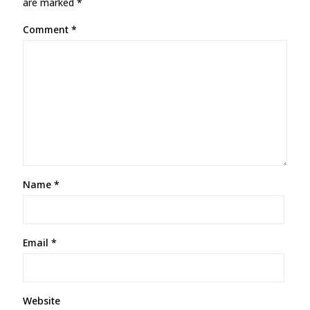
are marked
*
Comment
*
Name
*
Email
*
Website