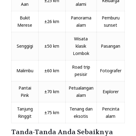
±25 km
Keluarga
Aan
alami
Bukit
Panorama
Pemburu
±26 km
Merese
alam
sunset
Wisata
Senggigi
±50 km
klasik
Pasangan
Lombok
Road trip
Malimbu
±60 km
Fotografer
pesisir
Pantai
Petualangan
±70 km
Explorer
Pink
alam
Tanjung
Tenang dan
Pencinta
±75 km
Ringgit
eksotis
alam
Tanda-Tanda Anda Sebaiknya