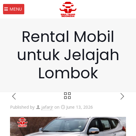
MENU
Rental Mobil
untuk Jelajah
Lombok
Published by
jafarjr
on
June 13, 2026