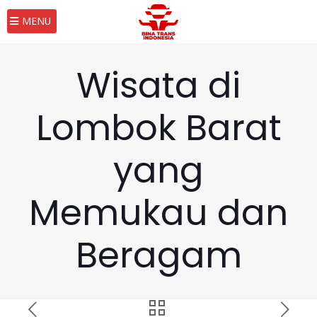
MENU
Wisata di
Lombok Barat
yang
Memukau dan
Beragam