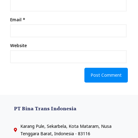
Email
*
Website
PT Bina Trans Indonesia
Karang Pule, Sekarbela, Kota Mataram, Nusa
Tenggara Barat, Indonesia - 83116