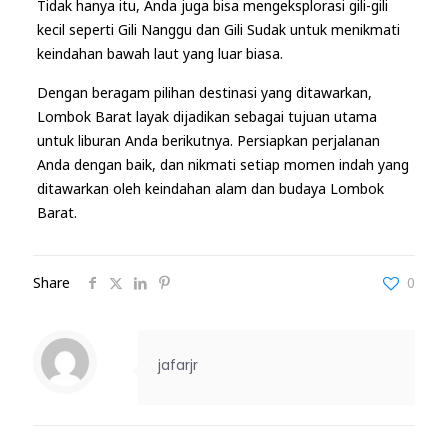
Tidak hanya itu, Anda juga bisa mengeksplorasi gili-gili
kecil seperti Gili Nanggu dan Gili Sudak untuk menikmati
keindahan bawah laut yang luar biasa.
Dengan beragam pilihan destinasi yang ditawarkan,
Lombok Barat layak dijadikan sebagai tujuan utama
untuk liburan Anda berikutnya. Persiapkan perjalanan
Anda dengan baik, dan nikmati setiap momen indah yang
ditawarkan oleh keindahan alam dan budaya Lombok
Barat.
Share
0
jafarjr