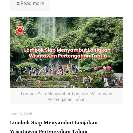
Read more
Lombok Siap Menyambut Lonjakan Wisatawan
Pertengahan Tahun
June 19, 2026
Lombok Siap Menyambut Lonjakan
Wisatawan Pertengahan Tahun