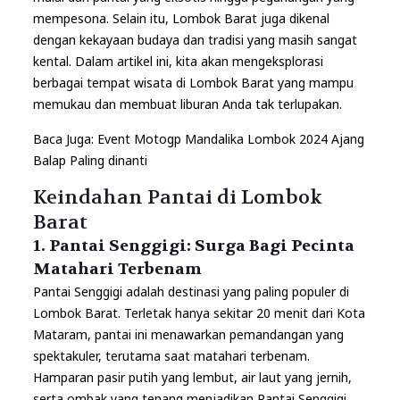
mempesona. Selain itu, Lombok Barat juga dikenal
dengan kekayaan budaya dan tradisi yang masih sangat
kental. Dalam artikel ini, kita akan mengeksplorasi
berbagai tempat wisata di Lombok Barat yang mampu
memukau dan membuat liburan Anda tak terlupakan.
Baca Juga:
Event Motogp Mandalika Lombok 2024 Ajang
Balap Paling dinanti
Keindahan Pantai di Lombok
Barat
1. Pantai Senggigi: Surga Bagi Pecinta
Matahari Terbenam
Pantai Senggigi adalah destinasi yang paling populer di
Lombok Barat. Terletak hanya sekitar 20 menit dari Kota
Mataram, pantai ini menawarkan pemandangan yang
spektakuler, terutama saat matahari terbenam.
Hamparan pasir putih yang lembut, air laut yang jernih,
serta ombak yang tenang menjadikan Pantai Senggigi