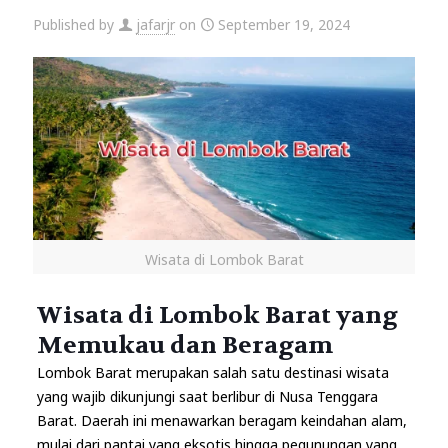
Published by
jafarjr
on
September 19, 2024
Wisata di Lombok Barat
Wisata di Lombok Barat yang
Memukau dan Beragam
Lombok Barat
merupakan salah satu destinasi wisata
yang wajib dikunjungi saat berlibur di Nusa Tenggara
Barat. Daerah ini menawarkan beragam keindahan alam,
mulai dari pantai yang eksotis hingga pegunungan yang