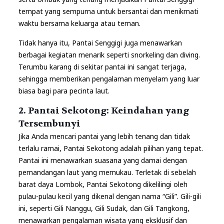
tempat yang sempurna untuk bersantai dan menikmati
waktu bersama keluarga atau teman.
Tidak hanya itu, Pantai Senggigi juga menawarkan
berbagai kegiatan menarik seperti snorkeling dan diving.
Terumbu karang di sekitar pantai ini sangat terjaga,
sehingga memberikan pengalaman menyelam yang luar
biasa bagi para pecinta laut.
2. Pantai Sekotong: Keindahan yang
Tersembunyi
Jika Anda mencari pantai yang lebih tenang dan tidak
terlalu ramai, Pantai Sekotong adalah pilihan yang tepat.
Pantai ini menawarkan suasana yang damai dengan
pemandangan laut yang memukau. Terletak di sebelah
barat daya Lombok, Pantai Sekotong dikelilingi oleh
pulau-pulau kecil yang dikenal dengan nama “Gili”. Gili-gili
ini, seperti Gili Nanggu, Gili Sudak, dan Gili Tangkong,
menawarkan pengalaman wisata yang eksklusif dan