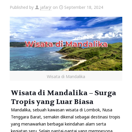
Published by
jafarjr
on
September 18, 2024
Wisata di Mandalika
Wisata di Mandalika – Surga
Tropis yang Luar Biasa
Mandalika, sebuah kawasan wisata di
Lombok
, Nusa
Tenggara Barat, semakin dikenal sebagai destinasi tropis
yang menawarkan berbagai keindahan alam serta
kegiatan seru. Selain pantai-pantai yang mempesona,