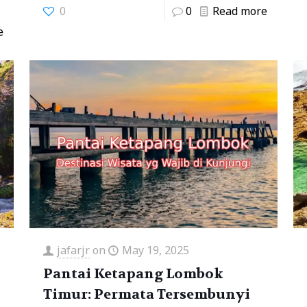
0
0
Read more
e
jafarjr
on
May 19, 2025
Pantai Ketapang Lombok
Timur: Permata Tersembunyi