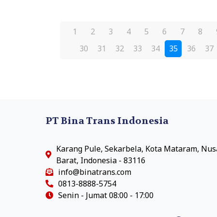
1
2
3
4
5
6
7
8
30
31
32
33
34
35
36
37
PT Bina Trans Indonesia
Karang Pule, Sekarbela, Kota Mataram, Nu
Barat, Indonesia - 83116
info@binatrans.com
0813-8888-5754
Senin - Jumat 08:00 - 17:00