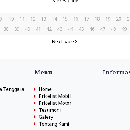
Prev page
9
10
11
12
13
14
15
16
17
18
19
20
2
38
39
40
41
42
43
44
45
46
47
48
49
Next page
Menu
Informa
sa Tenggara
Home
Pricelist Mobil
Pricelist Motor
Testimoni
Galery
Tentang Kami