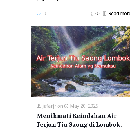
0
0
Read mor
jafarjr
on
May 20, 2025
Menikmati Keindahan Air
Terjun Tiu Saong di Lombok: