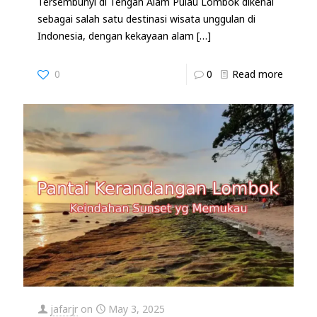
Tersembunyi di Tengah Alam Pulau Lombok dikenal
sebagai salah satu destinasi wisata unggulan di
Indonesia, dengan kekayaan alam
[…]
0
0
Read more
jafarjr
on
May 3, 2025