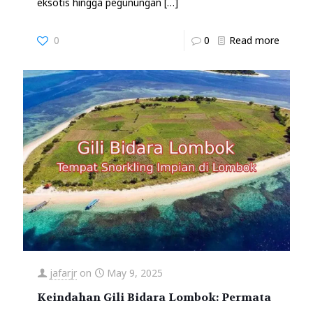
eksotis hingga pegunungan
[…]
0
0
Read more
jafarjr
on
May 9, 2025
Keindahan Gili Bidara Lombok: Permata