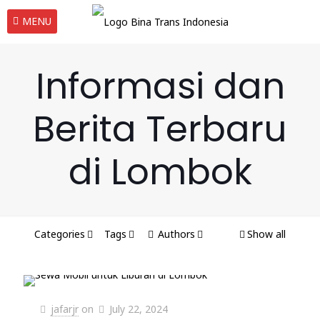
MENU
Informasi dan
Berita Terbaru
di Lombok
Categories
Tags
Authors
Show all
jafarjr
on
July 22, 2024