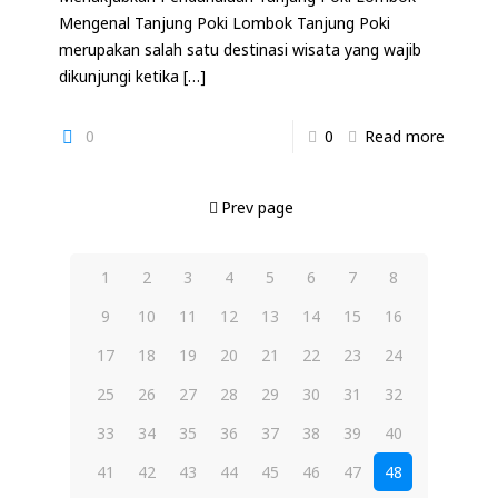
Mengenal Tanjung Poki Lombok Tanjung Poki
merupakan salah satu destinasi wisata yang wajib
dikunjungi ketika
[…]
0
0
Read more
Prev page
1
2
3
4
5
6
7
8
9
10
11
12
13
14
15
16
17
18
19
20
21
22
23
24
25
26
27
28
29
30
31
32
33
34
35
36
37
38
39
40
41
42
43
44
45
46
47
48