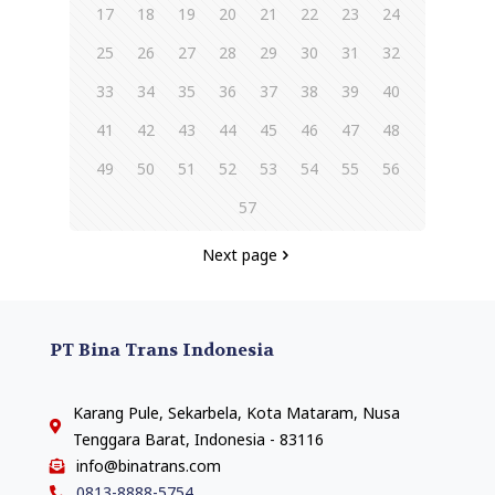
17
18
19
20
21
22
23
24
25
26
27
28
29
30
31
32
33
34
35
36
37
38
39
40
41
42
43
44
45
46
47
48
49
50
51
52
53
54
55
56
57
Next page
PT Bina Trans Indonesia
Karang Pule, Sekarbela, Kota Mataram, Nusa
Tenggara Barat, Indonesia - 83116
info@binatrans.com
0813-8888-5754