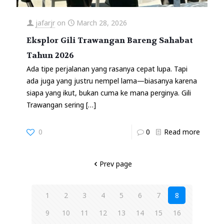
jafarjr
on
March 28, 2026
Eksplor Gili Trawangan Bareng Sahabat
Tahun 2026
Ada tipe perjalanan yang rasanya cepat lupa. Tapi
ada juga yang justru nempel lama—biasanya karena
siapa yang ikut, bukan cuma ke mana perginya. Gili
Trawangan sering
[…]
0
0
Read more
Prev page
1
2
3
4
5
6
7
8
9
10
11
12
13
14
15
16