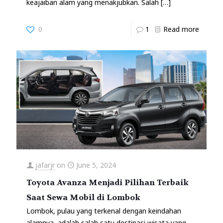
keajaiban alam yang menakjubkan. Salah
[…]
0
1
Read more
jafarjr
on
June 5, 2024
Toyota Avanza Menjadi Pilihan Terbaik
Saat Sewa Mobil di Lombok
Lombok, pulau yang terkenal dengan keindahan
alamnya, adalah salah satu destinasi wisata yang