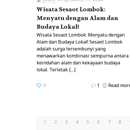
Wisata Sesaot Lombok:
Menyatu dengan Alam dan
Budaya Lokal!
Wisata Sesaot Lombok: Menyatu dengan
Alam dan Budaya Lokal! Sesaot Lombok
adalah surga tersembunyi yang
menawarkan kombinasi sempurna antara
keindahan alam dan kekayaan budaya
lokal. Terletak
[…]
0
1
Read mor
1
2
3
4
5
6
7
8