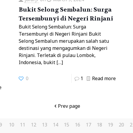
Bukit Selong Sembalun: Surga
Tersembunyi di Negeri Rinjani
Bukit Selong Sembalun: Surga
Tersembunyi di Negeri Rinjani Bukit
Selong Sembalun merupakan salah satu
destinasi yang mengagumkan di Negeri
Rinjani. Terletak di pulau Lombok,
Indonesia, bukit
[…]
0
1
Read more
e
Prev page
9
10
11
12
13
14
15
16
17
18
19
20
2