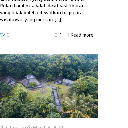
Pulau Lombok adalah destinasi liburan
yang tidak boleh dilewatkan bagi para
wisatawan yang mencari
[…]
0
1
Read more
jafarjr
on
March 8, 2024