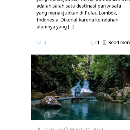
adalah salah satu destinasi pariwisata
yang menakjubkan di Pulau Lombok,
Indonesia. Dikenal karena keindahan
alamnya yang
[…]
0
1
Read mor
jafarjr
on
March 11, 2024