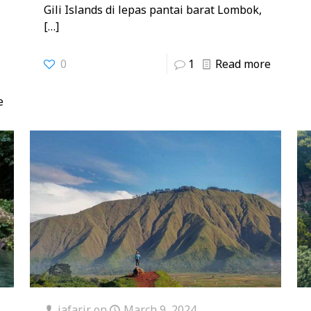
Gili Islands di lepas pantai barat Lombok,
[…]
0
1
Read more
e
jafarjr
on
March 9, 2024