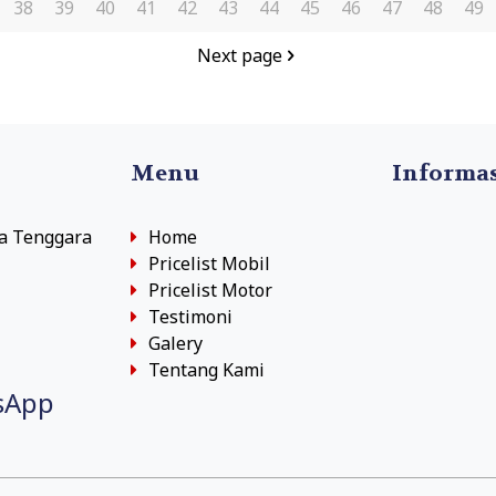
38
39
40
41
42
43
44
45
46
47
48
49
Next page
Menu
Informa
sa Tenggara
Home
Pricelist Mobil
Pricelist Motor
Testimoni
Galery
Tentang Kami
sApp